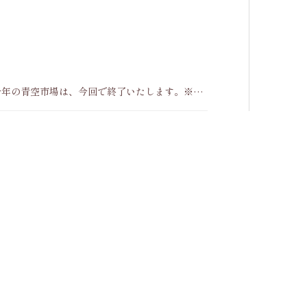
分※今年の青空市場は、今回で終了いたします。※今
す。※ 平日は米、雑穀、果物販売をしております