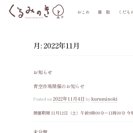
コ
おこめ
雑 穀
くだも
ン
テ
ン
ツ
月:
2022年11月
へ
ス
キ
お知らせ
ッ
プ
青空市場開催のお知らせ
2022年11月4日
kuruminoki
Posted
on
by
開催期間 11月12日（土）午前9時00分〜11時30
す。平日は米、雑穀、果物販売をしております。ぜひ
すので、駐車場はスタッフ...
未分類