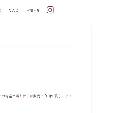
の
だんご
お知らせ
分 今年の青空市場と団子の販売は今回で終了となりま
お越しください。 当日は大変混雑が予想されま