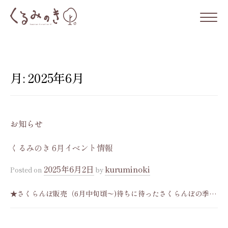
コ
ン
テ
ン
ツ
月:
2025年6月
へ
ス
キ
お知らせ
ッ
プ
くるみのき 6月イベント情報
2025年6月2日
kuruminoki
Posted
on
by
★さくらんぼ販売（6月中旬頃〜)待ちに待ったさくらんぼの季節
到来です！ご贈答用・ご家庭用、価格等ご相談承ります。お気軽
にお問い合わせ下さい。 ★6月7日(土)だんご販売※今月のだんご