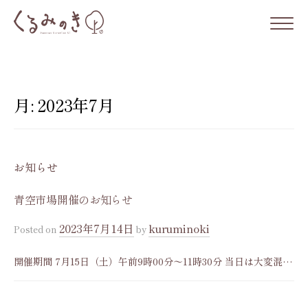
コ
ン
テ
ン
ツ
月:
2023年7月
へ
ス
キ
お知らせ
ッ
プ
青空市場開催のお知らせ
2023年7月14日
kuruminoki
Posted
on
by
開催期間 7月15日（土）午前9時00分〜11時30分 当日は大変混雑
が予想されますので、駐車場はスタッフの指示に従ってご利用お
願い致します。