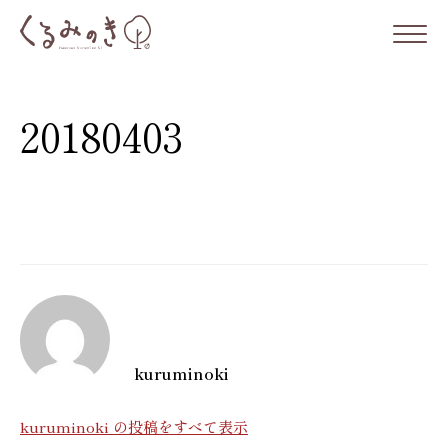
コ
ン
テ
ン
20180403
ツ
へ
ス
キ
ッ
プ
kuruminoki
kuruminoki の投稿をすべて表示