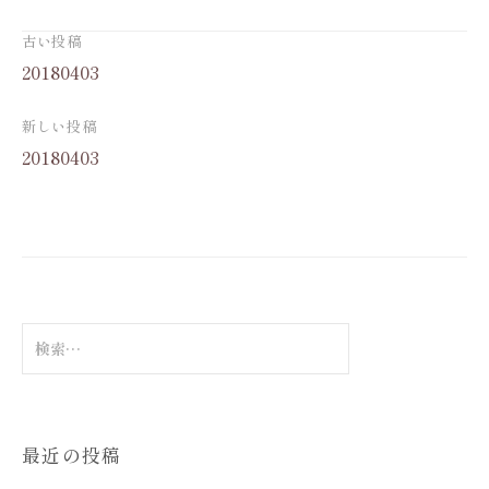
投
古い投稿
稿
20180403
ナ
ビ
ゲ
新しい投稿
ー
シ
20180403
ョ
ン
検
索
:
最近の投稿