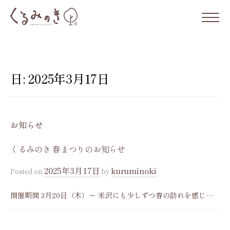
コ
ン
テ
ン
ツ
日:
2025年3月17日
へ
ス
キ
お知らせ
ッ
プ
くるみのき 春まつりのお知らせ
2025年3月17日
kuruminoki
Posted
on
by
開催期間 3月20日（木）〜 米沢にも少しずつ春の訪れを感じる
季節になりましたね。 冬季間休業しておりました「くるみの
き」のだんご販売を3月20日（木）より再開いたします。 今年も